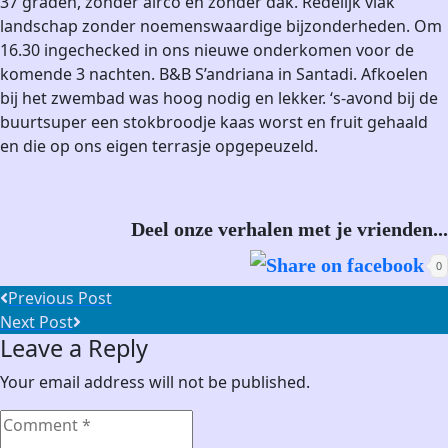
37 graden, zonder airco en zonder dak. Redelijk vlak
landschap zonder noemenswaardige bijzonderheden. Om
16.30 ingechecked in ons nieuwe onderkomen voor de
komende 3 nachten. B&B S’andriana in Santadi. Afkoelen
bij het zwembad was hoog nodig en lekker. ‘s-avond bij de
buurtsuper een stokbroodje kaas worst en fruit gehaald
en die op ons eigen terrasje opgepeuzeld.
Deel onze verhalen met je vrienden...
0
Post
Previous Post
Previous
Next Post
navigation
Leave a Reply
post:
Next
Post:
Your email address will not be published.