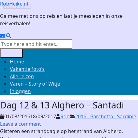
Skip
RobHeike.nl
to
Ga mee met ons op reis en laat je meeslepen in onze
content
reisverhalen!
Email
Search
Search
for:
Menu
Home
Vakantie foto’s
Alle reizen
Varen – Story of Witje
Inloggen
Dag 12 & 13 Alghero – Santadi
01/08/2016
18/09/2017
Rob
2016 - Barchetta - Sardinië
Leave a comment
Gisteren een stranddagje op het strand van Alghero.