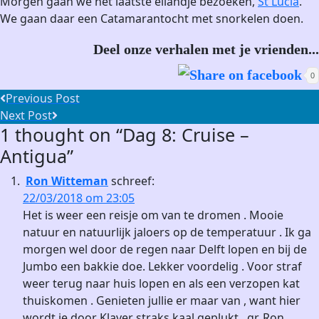
Morgen gaan we het laatste eilandje bezoeken,
St Lucia
.
We gaan daar een Catamarantocht met snorkelen doen.
Deel onze verhalen met je vrienden...
0
Post
Previous Post
Previous
Next Post
navigation
1 thought on “
Dag 8: Cruise –
post:
Next
Post:
Antigua
”
Ron Witteman
schreef:
22/03/2018 om 23:05
Het is weer een reisje om van te dromen . Mooie
natuur en natuurlijk jaloers op de temperatuur . Ik ga
morgen wel door de regen naar Delft lopen en bij de
Jumbo een bakkie doe. Lekker voordelig . Voor straf
weer terug naar huis lopen en als een verzopen kat
thuiskomen . Genieten jullie er maar van , want hier
wordt je door Klaver straks kaal geplukt . gr. Ron