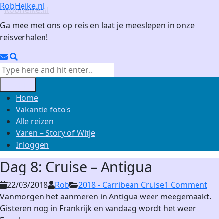
Skip
RobHeike.nl
to
Ga mee met ons op reis en laat je meeslepen in onze
content
reisverhalen!
Email
Search
Search
for:
Menu
Home
Vakantie foto’s
Alle reizen
Varen – Story of Witje
Inloggen
Dag 8: Cruise – Antigua
22/03/2018
Rob
2018 - Carribean Cruise
1 Comment
Vanmorgen het aanmeren in Antigua weer meegemaakt.
Gisteren nog in Frankrijk en vandaag wordt het weer