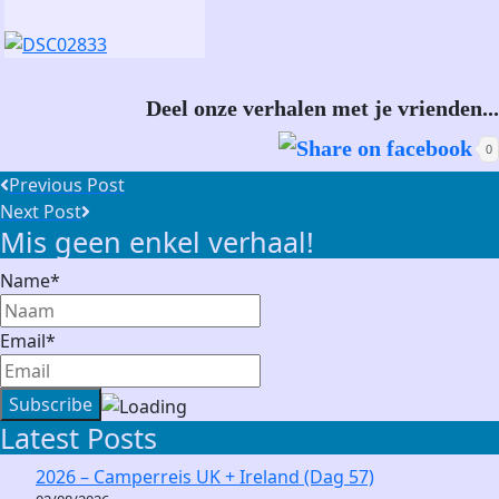
Deel onze verhalen met je vrienden...
0
Post
Previous Post
Previous
Next Post
navigation
Mis geen enkel verhaal!
post:
Next
Post:
Name*
Email*
Latest Posts
2026 – Camperreis UK + Ireland (Dag 57)