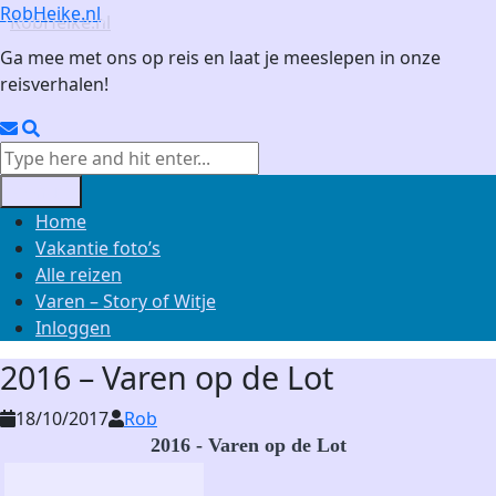
Skip
RobHeike.nl
to
Ga mee met ons op reis en laat je meeslepen in onze
content
reisverhalen!
Email
Search
Search
for:
Menu
Home
Vakantie foto’s
Alle reizen
Varen – Story of Witje
Inloggen
2016 – Varen op de Lot
18/10/2017
Rob
2016 - Varen op de Lot